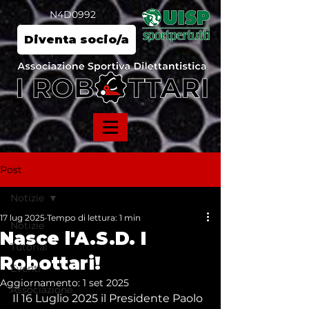
N4D0992
Diventa socio/a
Post
Notizie
17 lug 2025
Tempo di lettura: 1 min
Notizie
Nasce l'A.S.D. I
Tutorial
Robottari!
Eventi
Aggiornamento:
1 set 2025
Associazione
Il 16 Luglio 2025 il Presidente Paolo 