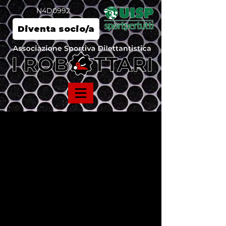
N4D0992
Diventa socio/a