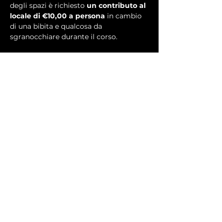
degli spazi è richiesto 
un contributo al 
locale di €10,00 a persona 
in cambio 
di una bibita e qualcosa da 
sgranocchiare durante il corso.
Per partecipare al corso è possibile 
prenotarsi nell'area riservata ai soci. Se 
non sei ancora iscritto all'Associazione 
ma sei interessato, contattaci pure via 
mail 
info@irobottari.com
 oppure su 
instagram @irobottari
Condividi questo evento