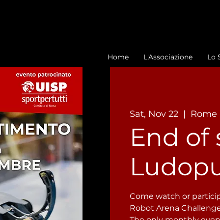
Home
L'Associazione
Lo 
Sat, Nov 22
  |  
Rome
End of 
Ludopub
Come watch or particip
Robot Arena Challeng
The only monthly event