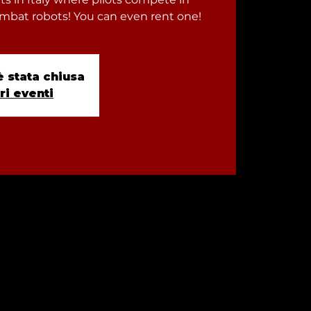
ombat robots! You can even rent one!
è stata chiusa
tri eventi