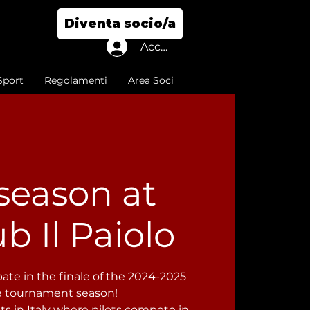
Diventa socio/a
Accedi
Sport
Regolamenti
Area Soci
season at
 Il Paiolo
ate in the finale of the 2024-2025
e tournament season!
s in Italy where pilots compete in