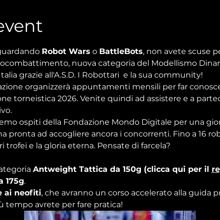
event
 guardando 
Robot Wars
 o 
BattleBots
, non avete scuse per
obocombattimento, nuova categoria del Modellismo Din
talia grazie all'A.S.D. I Robottari  e la sua community!
zione organizzerà appuntamenti mensili per far conoscere
ne torneistica 2026. Venite quindi ad assistere e a parteci
ivo.
o ospiti della Fondazione Mondo Digitale per una giorn
a pronta ad accogliere ancora i concorrenti. Fino a 16 rob
i trofei e la gloria eterna. Pensate di farcela?
ategoria 
Antweight Tattica da 150g (clicca qui per il 
r
a 175g
.
 ai neofiti
, che avranno un corso accelerato alla guida pri
iù tempo avrete per fare pratica!