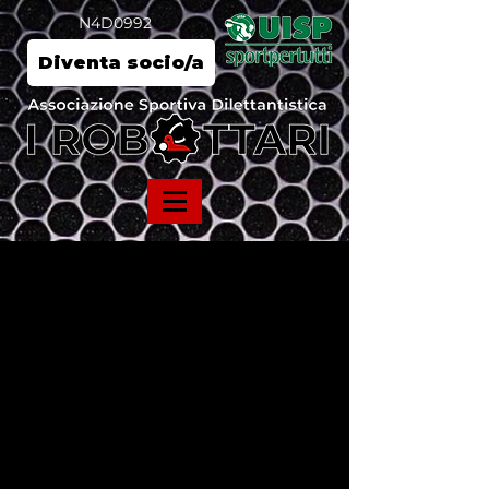
N4D0992
Diventa socio/a