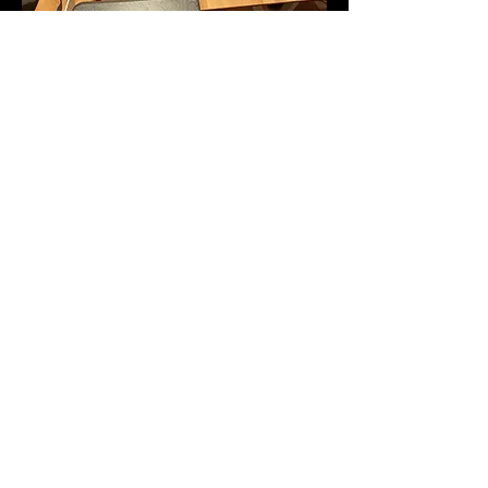
Royal Rumble finale aperta a tutti, 
anche al pubblico!
Schedule
7:00 PM - 9:00 PM
2 hours
Sessione di prove libere
9:00 PM - 11:30 PM
2 hours 30 minutes
Torneo
See All