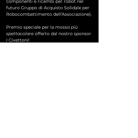
componenti e ricambi per robot nel 
futuro Gruppo di Acquisto Solidale per 
Robocombattimento dell'Associazione).
Premio speciale per la 
mossa più 
spettacolare
 offerto dal nostro sponsor 
I Civettoni!
Più eventuali premi a sorpresa da da 
parte della sede ospitante!
In più, ogni partecipante riceverà Punti 
Classifica ad ogni torneo come 
indicato nella tabella qui accanto!
A fine anno consegneremo un mega 
trofeo al vincitore della classifica 
generale (che potrete consultare 
aggiornata qui sul sito) e premi per 
tutto il podio.