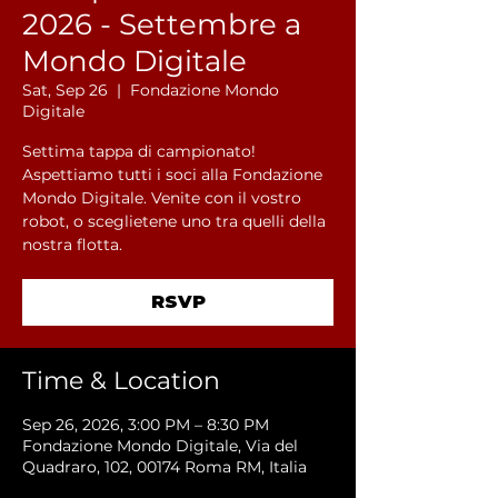
2026 - Settembre a
Mondo Digitale
Sat, Sep 26
  |  
Fondazione Mondo
Digitale
Settima tappa di campionato!
Aspettiamo tutti i soci alla Fondazione
Mondo Digitale. Venite con il vostro
robot, o sceglietene uno tra quelli della
nostra flotta.
RSVP
Time & Location
Sep 26, 2026, 3:00 PM – 8:30 PM
Fondazione Mondo Digitale, Via del
Quadraro, 102, 00174 Roma RM, Italia