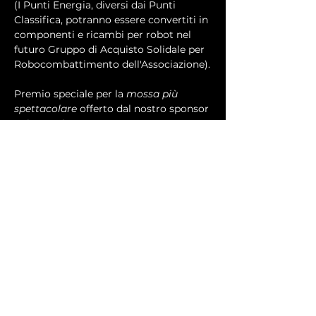
(I Punti Energia, diversi dai Punti 
Classifica, potranno essere convertiti in 
componenti e ricambi per robot nel 
futuro Gruppo di Acquisto Solidale per 
Robocombattimento dell'Associazione).
Premio speciale per la 
mossa più 
spettacolare
 offerto dal nostro sponsor 
I Civettoni!
Più eventuali premi a sorpresa da da 
parte della sede ospitante!
In più, ogni partecipante riceverà Punti 
Classifica ad ogni torneo come 
indicato nella tabella qui accanto!
A fine anno consegneremo un mega 
trofeo al vincitore della classifica 
generale (che potrete consultare 
aggiornata qui sul sito) e premi per 
tutto il podio.