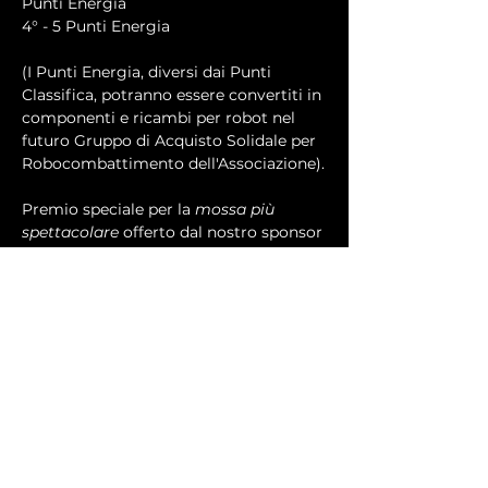
Punti Energia
4° - 5 Punti Energia
(I Punti Energia, diversi dai Punti 
Classifica, potranno essere convertiti in 
componenti e ricambi per robot nel 
futuro Gruppo di Acquisto Solidale per 
Robocombattimento dell'Associazione).
Premio speciale per la 
mossa più 
spettacolare
 offerto dal nostro sponsor 
I Civettoni!
Più eventuali premi a sorpresa da da 
parte della sede ospitante!
In più, ogni partecipante riceverà Punti 
Classifica ad ogni torneo come 
indicato nella tabella qui accanto!
Alla fine del torneo aggiorneremo la 
Classifica e consegneremo un mega 
trofeo al vincitore della classifica 
generale (che potrete consultare 