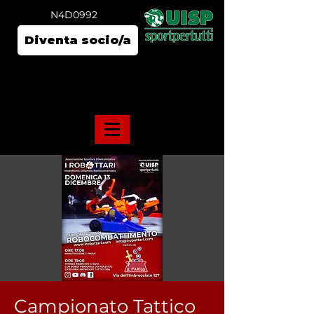
N4D0992
Diventa socio/a
Campionato Tattico