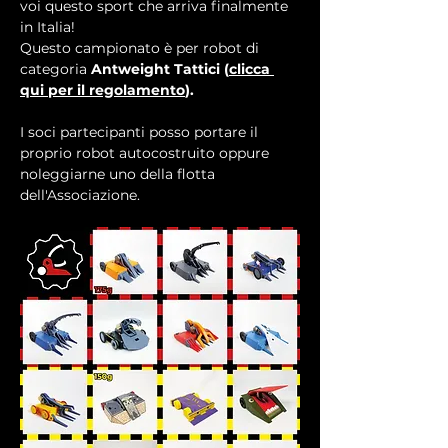
voi questo sport che arriva finalmente 
in Italia!
Questo campionato è per robot di 
categoria 
Antweight Tattici (
clicca 
qui per il regolamento
).
I soci partecipanti posso portare il 
proprio robot autocostruito oppure 
noleggiarne uno della flotta 
dell'Associazione.