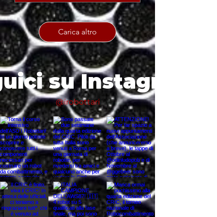
Carica altro
uici su Instagram
@irobottari