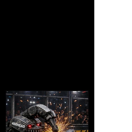
BDIGCAMQRRg7MhMIBBAuGK8B
GMcBGLoCGIAEGI4FMgcIBRAAGI
AEMgcIBhAAGIAEMgcIBxAAGIAE
MhAICBAuGK8BGMcBGLoCGIAE
MhAICRAuGK8BGMcBGLoCGIAE
MgcIChAAGIAEMgcICxAAGIAEMh
MIDBAuGK8BGMcBGLoCGIAEGI4
FMgcIDRAAGIAEMgcIDhAAGIAE0
gEIMTg0NWowajSoAg6wAgHxBT
emqOwiL6DV&client=ms-android-
wheatek&sourceid=chrome-
mobile&ie=UTF-8