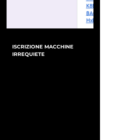
docs.google.com
ISCRIZIONE MACCHINE
IRREQUIETE
SECONDO TORNEO A TORINO DI
COMBATTIMENTI FRA ROBOT
CLASSE ANTWEIGHT (150
GRAMMI) Luogo: Jolly Joker Cafè
https://www.google.com/search?
gs_ssp=eJzj4tVP1zc0LCo2yM2yNE
syYLRSNagwMbewMEtJTEpJMUtt
NtTCxtDKoSDUzsjCytDQxNDdMT
k1OS_QSz8rPyalUyMrPTi1SKE7MU
8hNLCrJzMsHAIruGGU&q=jolly+jo
ker+san+martino&oq=jolly&gs_lcr
p=EgZjaHJvbWUqGAgBEC4YJxivA
RjHARi6AhiABBiKBRiOBTIGCAAQ
RRg8MhgIARAuGCcYrwEYxwEYug
IYgAQYigUYjgUyCQgCEEUYORiA