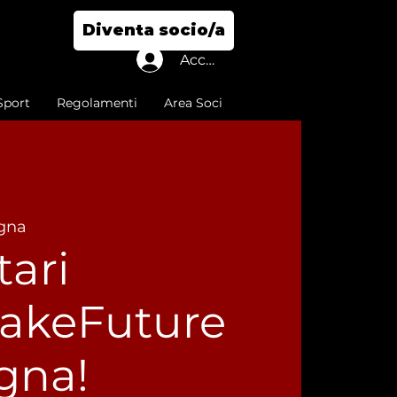
Diventa socio/a
Accedi
Sport
Regolamenti
Area Soci
gna
tari
keFuture
gna!