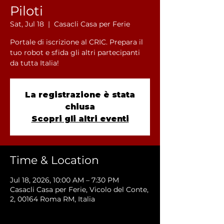
Piloti
Sat, Jul 18
  |  
Casacli Casa per Ferie
Portale di iscrizione al CRIC. Prepara il
tuo robot e sfida gli altri partecipanti
da tutta Italia!
La registrazione è stata
chiusa
Scopri gli altri eventi
Time & Location
Jul 18, 2026, 10:00 AM – 7:30 PM
Casacli Casa per Ferie, Vicolo del Conte,
2, 00164 Roma RM, Italia