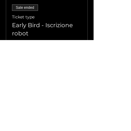
Sale ended
Ticket type
Early Bird - Iscrizione
robot
More info
Price
€15.00
Sale ended
Ticket type
Iscrizione robot
More info
Price